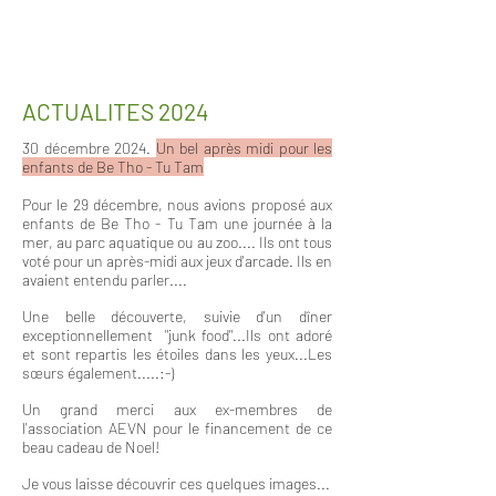
ACTUALI
TES 2024
30 décembre 2024.
Un bel après midi pour les
enfants de Be Tho - Tu Tam
Pour le 29 décembre, nous avions proposé aux
enfants de Be Tho - Tu Tam une journée à la
mer, au parc aquatique ou au zoo.... Ils ont tous
voté pour un après-midi aux jeux d'arcade. Ils en
avaient entendu parler....
Une belle découverte, suivie d'un dîner
exceptionnellement "junk food"...Ils ont adoré
et sont repartis les étoiles dans les yeux...Les
sœurs également.....:-)
Un grand merci aux ex-membres de
l'association AEVN pour le financement de ce
beau cadeau de Noel!
Je vous laisse découvrir ces quelques images...