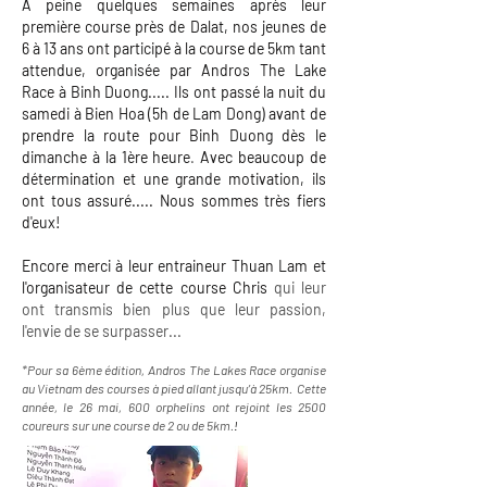
A peine quelques semaines après leur
première course près de Dalat, nos jeunes de
6 à 13 ans ont participé à la course de 5km tant
attendue, organisée par Andros The Lake
Race à Binh Duong..... Ils ont passé la nuit du
samedi à Bien Hoa (5h de Lam Dong) avant de
prendre la route pour Binh Duong dès
le
dimanche à la 1ère heure
.
Avec beaucoup de
détermination et une grande motivation, ils
ont tous assuré..... Nous sommes très fiers
d'eux!
Encore merci à leur entraineur Thuan Lam et
l'organisateur de cette course Chris
qui leur
ont transmis bien plus que leur passion,
l'envie de se surpasser...
*Pour sa 6ème édition, Andros The Lakes Race organise
au Vietnam des courses à pied allant jusqu’à 25km. Cette
année,
le 26 mai, 600 orphelins ont rejoint les 2500
coureurs sur une course de 2 ou de 5km.
!