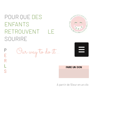
POUR QUE
DES
ENFANTS
RETROUVENT LE
SOURIRE
Our way to do it...
P
E
R
L
FAIRE UN DON
S
A partir de 10eur en un clic