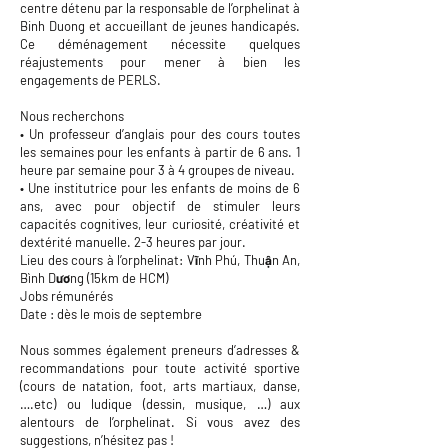
centre détenu par la responsable de l’orphelinat à
Binh Duong et accueillant de jeunes handicapés.
Ce déménagement nécessite quelques
réajustements pour mener à bien les
engagements de PERLS.
Nous recherchons
• Un professeur d’anglais pour des cours toutes
les semaines pour les enfants à partir de 6 ans. 1
heure par semaine pour 3 à 4 groupes de niveau.
• Une institutrice pour les enfants de moins de 6
ans, avec pour objectif de stimuler leurs
capacités cognitives, leur curiosité, créativité et
dextérité manuelle. 2-3 heures par jour.
Lieu des cours à l’orphelinat: Vĩnh Phú, Thuận An,
Bình Dương (15km de HCM)
Jobs rémunérés
Date : dès le mois de septembre
Nous sommes également preneurs d’adresses &
recommandations pour toute activité sportive
(cours de natation, foot, arts martiaux, danse,
….etc) ou ludique (dessin, musique, …) aux
alentours de l’orphelinat. Si vous avez des
suggestions, n’hésitez pas !