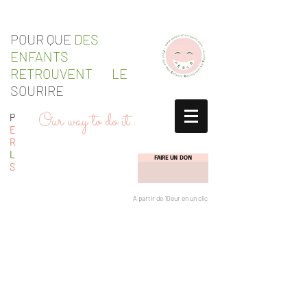
POUR QUE
DES
ENFANTS
RETROUVENT LE
SOURIRE
Our way to do it...
P
E
R
L
FAIRE UN DON
S
A partir de 10eur en un clic