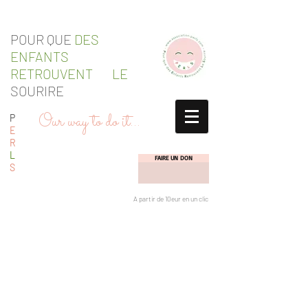
POUR QUE
DES
ENFANTS
RETROUVENT LE
SOURIRE
Our way to do it...
P
E
R
L
FAIRE UN DON
S
A partir de 10eur en un clic